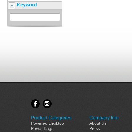
Keyword
Product Categories
Company Info
Powered Desktop
About Us
Power Bags
Press