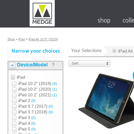
shop
coll
Shop
>
iPad
>
iPad Air 10.5" (2019)
Your Selections
iPad Air
Sort:
Device/Model
?
iPad
iPad 10.2" (2019)
(4)
iPad 10.2" (2020)
(1)
iPad 10.2" (2021)
(1)
iPad 2
(0)
iPad 9.7 (2017)
(0)
iPad 9.7 (2018)
(0)
iPad 3
(0)
iPad 4
(0)
iPad 5
(0)